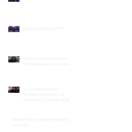
Johannes Passion 2019
Wilmink Cabaretliederen
met Daniël van der Hoeven!
Uit ons kerstconcert
Brothers and Sisters 26
december jl. A Cradle Song
van B. Britten.
Rückertlieder met het Arcadiëtrio
op 26 juli!