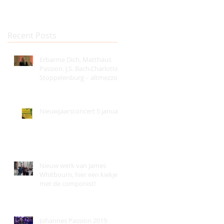
Recent Posts
Erbarme Dich, Matthäus
Passion. J.S. Bach.Charlotte
Stoppelenburg – altmezzo,
Julia Hartig – viool
Nieuwjaarsconcert 5 januari!
Nieuw werk van James
Whitbourn, hier een kiekje
met de componist!
Johannes Passion 2019