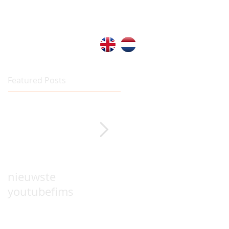
Featured Posts
nieuwste
Brothers and Sisters
youtubefims