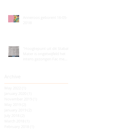
Anneroos geboren! 16-05-
2018!
"Hoogtepunt uit dit Stabat
Mater is ongetwijfeld het
intens gezongen Fac me
vere door de pracht
Archive
May 2022
(1)
1 post
January 2020
(1)
1 post
November 2019
(1)
1 post
May 2019
(2)
2 posts
January 2019
(2)
2 posts
July 2018
(2)
2 posts
March 2018
(1)
1 post
February 2018
(1)
1 post